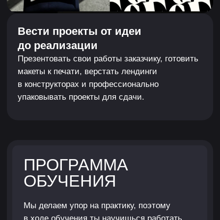
в креативном агентстве Smart Heart. Основала
свою дизайн-студию «Овсянка» и создаёт там
цепляющую упаковку и айдентику.
Работы автора курса
ИСТОРИИ УСПЕХА
СТУДЕНТОВ XYZ