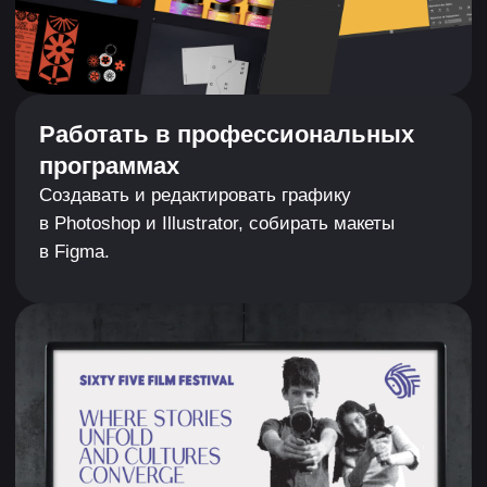
Вести проекты от идеи
до реализации
Презентовать свои работы заказчику, готовить
макеты к печати, верстать лендинги
в конструкторах и профессионально
упаковывать проекты для сдачи.
ПРОГРАММА
ОБУЧЕНИЯ
Мы делаем упор на практику, поэтому
в ходе обучения ты научишься работать
по пайплайну реальных студий и соберешь
крутое портфолио.