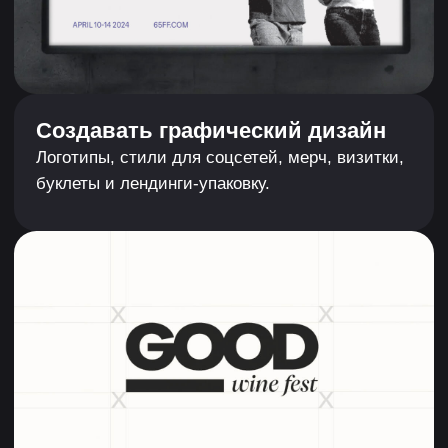
12 упражнений
Уроки
АВТОР КУРСА