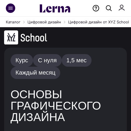
Каталог
Цифровой дизайн
Цифровой дизайн от XYZ School
Курс
С нуля
1,5 мес
Каждый месяц
ОСНОВЫ
ГРАФИЧЕСКОГО
ДИЗАЙНА
Научись основам графдизайна, собери
портфолио из лого, мерча, лендинга и других
проектов, а после начни работать как
фрилансер.
Получить доступ