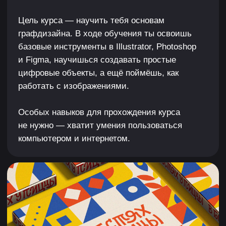
КУРС ПОДОЙДЕТ ТЕБЕ,
ЕСЛИ ТЫ
1
Новичок без опыта и хочешь попробовать себя
в профессии
2
2D-художник и иллюстратор, которому нужно
прокачать скилл графического дизайна
3