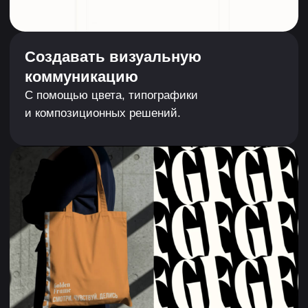
Виктория Ламина
Графический дизайнер
Виктория закончила Британскую высшую
школу дизайна. После занималась
корпоративным дизайном в IT-компании
«КРОК», а затем — премиальным брендингом