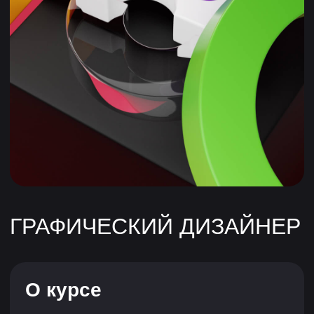
О курсе
Цель курса — научить тебя основам
графдизайна. В ходе обучения ты освоишь
базовые инструменты в Illustrator, Photoshop
и Figma, научишься создавать простые
цифровые объекты, а ещё поймёшь, как
работать с изображениями.
Особых навыков для прохождения курса
не нужно — хватит умения пользоваться
компьютером и интернетом.